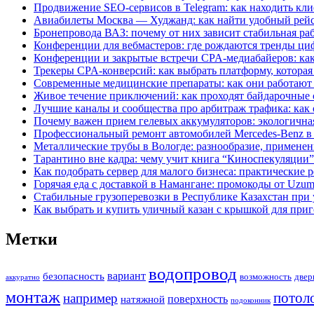
Продвижение SEO-сервисов в Telegram: как находить кли
Авиабилеты Москва — Худжанд: как найти удобный рейс
Бронепровода ВАЗ: почему от них зависит стабильная ра
Конференции для вебмастеров: где рождаются тренды ци
Конференции и закрытые встречи CPA-медиабайеров: как
Трекеры CPA-конверсий: как выбрать платформу, которая
Современные медицинские препараты: как они работают 
Живое течение приключений: как проходят байдарочные 
Лучшие каналы и сообщества про арбитраж трафика: как о
Почему важен прием гелевых аккумуляторов: экологична
Профессиональный ремонт автомобилей Mercedes-Benz в У
Металлические трубы в Вологде: разнообразие, применен
Тарантино вне кадра: чему учит книга “Киноспекуляции”
Как подобрать сервер для малого бизнеса: практические
Горячая еда с доставкой в Намангане: промокоды от Uzum 
Стабильные грузоперевозки в Республике Казахстан при
Как выбрать и купить уличный казан с крышкой для приг
Метки
водопровод
вариант
безопасность
возможность
двер
аккуратно
монтаж
потол
например
поверхность
натяжной
подоконник