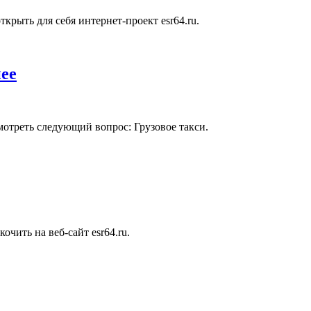
крыть для себя интернет-проект esr64.ru.
нее
мотреть следующий вопрос: Грузовое такси.
очить на веб-сайт esr64.ru.