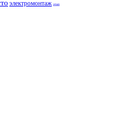
сто
электромонтаж
этап