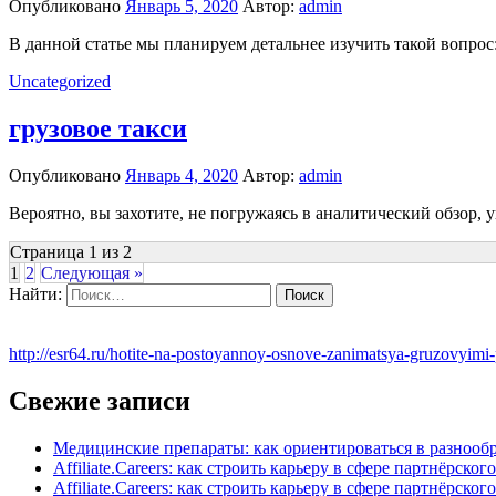
Опубликовано
Январь 5, 2020
Автор:
admin
В данной статье мы планируем детальнее изучить такой вопрос:
Uncategorized
грузовое такси
Опубликовано
Январь 4, 2020
Автор:
admin
Вероятно, вы захотите, не погружаясь в аналитический обзор, у
Страница 1 из 2
1
2
Следующая »
Найти:
http://esr64.ru/hotite-na-postoyannoy-osnove-zanimatsya-gruzovyimi
Свежие записи
Медицинские препараты: как ориентироваться в разнооб
Affiliate.Careers: как строить карьеру в сфере партнёрск
Affiliate.Careers: как строить карьеру в сфере партнёрск