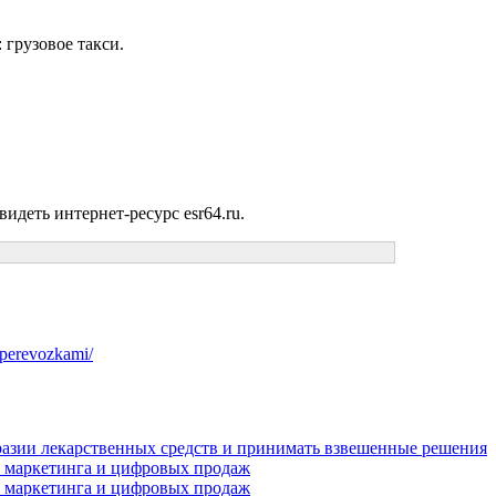
 грузовое такси.
видеть интернет-ресурс esr64.ru.
-perevozkami/
разии лекарственных средств и принимать взвешенные решения
ого маркетинга и цифровых продаж
ого маркетинга и цифровых продаж