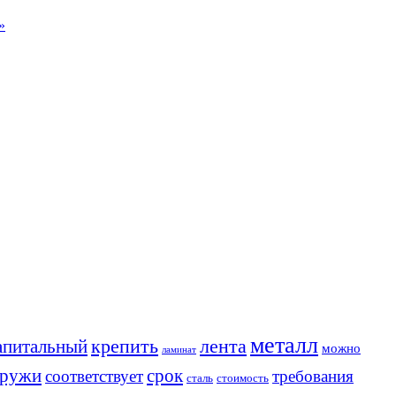
»
металл
крепить
апитальный
лента
можно
ламинат
аружи
срок
соответствует
требования
сталь
стоимость