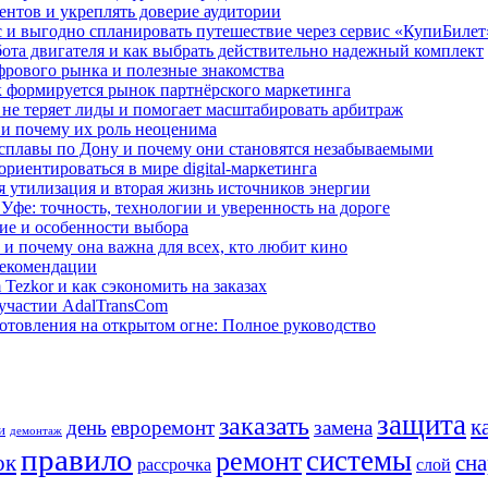
ентов и укреплять доверие аудитории
 и выгодно спланировать путешествие через сервис «КупиБилет
бота двигателя и как выбрать действительно надежный комплект
фрового рынка и полезные знакомства
 формируется рынок партнёрского маркетинга
 не теряет лиды и помогает масштабировать арбитраж
и почему их роль неоценима
сплавы по Дону и почему они становятся незабываемыми
риентироваться в мире digital-маркетинга
я утилизация и вторая жизнь источников энергии
фе: точность, технологии и уверенность на дороге
ие и особенности выбора
 и почему она важна для всех, кто любит кино
 рекомендации
Tezkor и как сэкономить на заказах
 участии AdalTransCom
отовления на открытом огне: Полное руководство
защита
заказать
к
день
евроремонт
замена
и
демонтаж
правило
системы
ремонт
ок
сн
рассрочка
слой