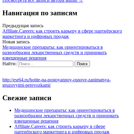
Посмотреть все записи автора admin →
Навигация по записям
Предыдущая запись
Affiliate.Careers: как строить карьеру в сфере партнёрского
маркетинга и цифровых продаж
Новая запись
Медицинские препараты: как ориентироваться в
разнообразии лекарственных средств и принимать
взвешенные решения
Найти:
http://esr64.ru/hotite-na-postoyannoy-osnove-zanimatsya-
gruzovyimi-perevozkami/
Свежие записи
Медицинские препараты: как ориентироваться в
разнообразии лекарственных средств и принимать
взвешенные решения
Affiliate.Careers: как строить карьеру в сфере
партнёрского маркетинга и цифровых продаж