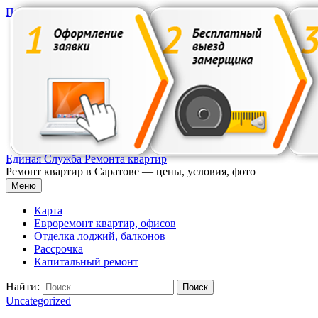
Перейти к содержимому
Единая Служба Ремонта квартир
Ремонт квартир в Саратове — цены, условия, фото
Меню
Карта
Евроремонт квартир, офисов
Отделка лоджий, балконов
Рассрочка
Капитальный ремонт
Найти:
Uncategorized