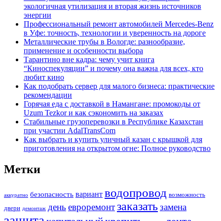
экологичная утилизация и вторая жизнь источников
энергии
Профессиональный ремонт автомобилей Mercedes-Benz
в Уфе: точность, технологии и уверенность на дороге
Металлические трубы в Вологде: разнообразие,
применение и особенности выбора
Тарантино вне кадра: чему учит книга
“Киноспекуляции” и почему она важна для всех, кто
любит кино
Как подобрать сервер для малого бизнеса: практические
рекомендации
Горячая еда с доставкой в Намангане: промокоды от
Uzum Tezkor и как сэкономить на заказах
Стабильные грузоперевозки в Республике Казахстан
при участии AdalTransCom
Как выбрать и купить уличный казан с крышкой для
приготовления на открытом огне: Полное руководство
Метки
водопровод
вариант
безопасность
возможность
аккуратно
заказать
день
евроремонт
замена
двери
демонтаж
защита