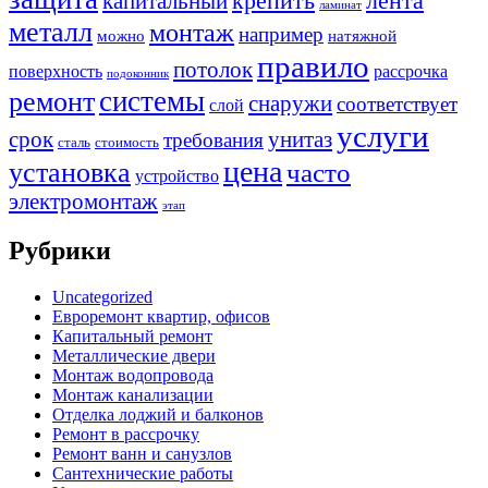
крепить
капитальный
лента
ламинат
металл
монтаж
например
можно
натяжной
правило
потолок
поверхность
рассрочка
подоконник
системы
ремонт
снаружи
соответствует
слой
услуги
срок
унитаз
требования
сталь
стоимость
цена
установка
часто
устройство
электромонтаж
этап
Рубрики
Uncategorized
Евроремонт квартир, офисов
Капитальный ремонт
Металлические двери
Монтаж водопровода
Монтаж канализации
Отделка лоджий и балконов
Ремонт в рассрочку
Ремонт ванн и санузлов
Сантехнические работы