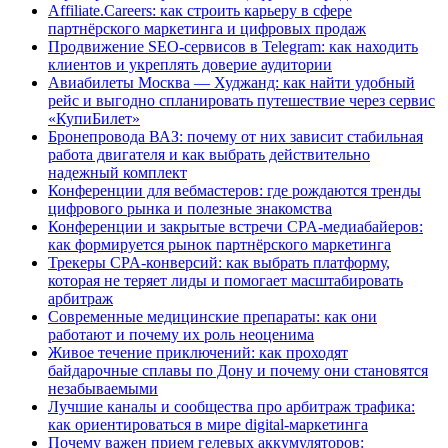
Affiliate.Careers: как строить карьеру в сфере
партнёрского маркетинга и цифровых продаж
Продвижение SEO-сервисов в Telegram: как находить
клиентов и укреплять доверие аудитории
Авиабилеты Москва — Худжанд: как найти удобный
рейс и выгодно спланировать путешествие через сервис
«КупиБилет»
Бронепровода ВАЗ: почему от них зависит стабильная
работа двигателя и как выбрать действительно
надежный комплект
Конференции для вебмастеров: где рождаются тренды
цифрового рынка и полезные знакомства
Конференции и закрытые встречи CPA-медиабайеров:
как формируется рынок партнёрского маркетинга
Трекеры CPA-конверсий: как выбрать платформу,
которая не теряет лиды и помогает масштабировать
арбитраж
Современные медицинские препараты: как они
работают и почему их роль неоценима
Живое течение приключений: как проходят
байдарочные сплавы по Дону и почему они становятся
незабываемыми
Лучшие каналы и сообщества про арбитраж трафика:
как ориентироваться в мире digital-маркетинга
Почему важен прием гелевых аккумуляторов: