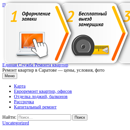
Перейти к содержимому
Единая Служба Ремонта квартир
Ремонт квартир в Саратове — цены, условия, фото
Меню
Карта
Евроремонт квартир, офисов
Отделка лоджий, балконов
Рассрочка
Капитальный ремонт
Найти:
Uncategorized