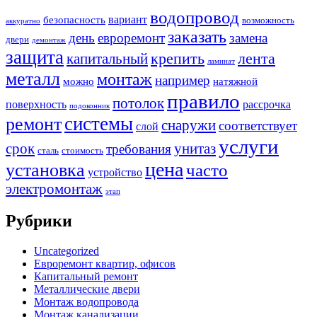
водопровод
вариант
безопасность
возможность
аккуратно
заказать
день
евроремонт
замена
двери
демонтаж
защита
крепить
капитальный
лента
ламинат
металл
монтаж
например
можно
натяжной
правило
потолок
поверхность
рассрочка
подоконник
системы
ремонт
снаружи
соответствует
слой
услуги
срок
унитаз
требования
сталь
стоимость
цена
установка
часто
устройство
электромонтаж
этап
Рубрики
Uncategorized
Евроремонт квартир, офисов
Капитальный ремонт
Металлические двери
Монтаж водопровода
Монтаж канализации