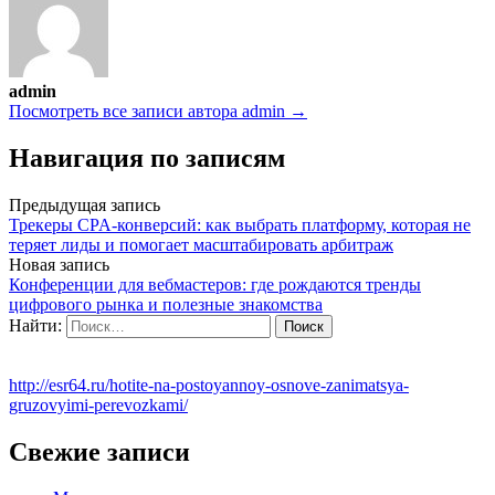
admin
Посмотреть все записи автора admin →
Навигация по записям
Предыдущая запись
Трекеры CPA-конверсий: как выбрать платформу, которая не
теряет лиды и помогает масштабировать арбитраж
Новая запись
Конференции для вебмастеров: где рождаются тренды
цифрового рынка и полезные знакомства
Найти:
http://esr64.ru/hotite-na-postoyannoy-osnove-zanimatsya-
gruzovyimi-perevozkami/
Свежие записи