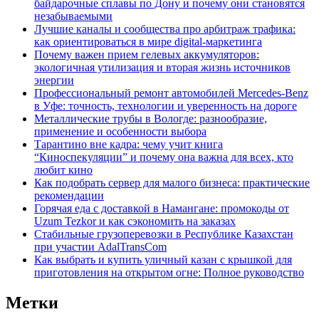
байдарочные сплавы по Дону и почему они становятся
незабываемыми
Лучшие каналы и сообщества про арбитраж трафика:
как ориентироваться в мире digital-маркетинга
Почему важен прием гелевых аккумуляторов:
экологичная утилизация и вторая жизнь источников
энергии
Профессиональный ремонт автомобилей Mercedes-Benz
в Уфе: точность, технологии и уверенность на дороге
Металлические трубы в Вологде: разнообразие,
применение и особенности выбора
Тарантино вне кадра: чему учит книга
“Киноспекуляции” и почему она важна для всех, кто
любит кино
Как подобрать сервер для малого бизнеса: практические
рекомендации
Горячая еда с доставкой в Намангане: промокоды от
Uzum Tezkor и как сэкономить на заказах
Стабильные грузоперевозки в Республике Казахстан
при участии AdalTransCom
Как выбрать и купить уличный казан с крышкой для
приготовления на открытом огне: Полное руководство
Метки