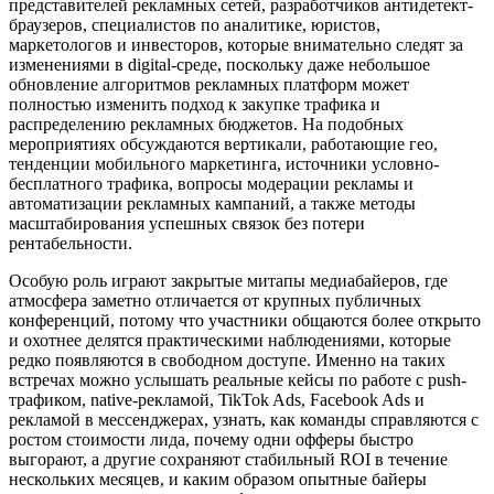
представителей рекламных сетей, разработчиков антидетект-
браузеров, специалистов по аналитике, юристов,
маркетологов и инвесторов, которые внимательно следят за
изменениями в digital-среде, поскольку даже небольшое
обновление алгоритмов рекламных платформ может
полностью изменить подход к закупке трафика и
распределению рекламных бюджетов. На подобных
мероприятиях обсуждаются вертикали, работающие гео,
тенденции мобильного маркетинга, источники условно-
бесплатного трафика, вопросы модерации рекламы и
автоматизации рекламных кампаний, а также методы
масштабирования успешных связок без потери
рентабельности.
Особую роль играют закрытые митапы медиабайеров, где
атмосфера заметно отличается от крупных публичных
конференций, потому что участники общаются более открыто
и охотнее делятся практическими наблюдениями, которые
редко появляются в свободном доступе. Именно на таких
встречах можно услышать реальные кейсы по работе с push-
трафиком, native-рекламой, TikTok Ads, Facebook Ads и
рекламой в мессенджерах, узнать, как команды справляются с
ростом стоимости лида, почему одни офферы быстро
выгорают, а другие сохраняют стабильный ROI в течение
нескольких месяцев, и каким образом опытные байеры