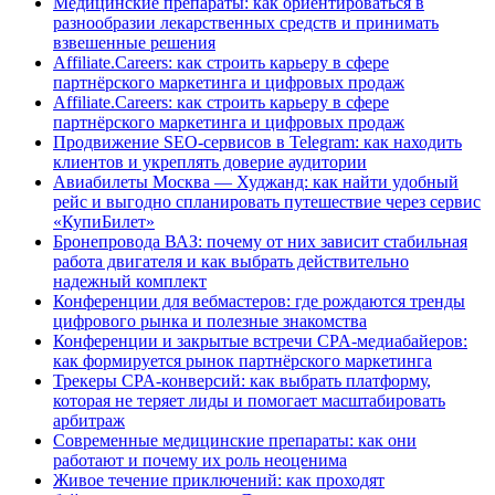
Медицинские препараты: как ориентироваться в
разнообразии лекарственных средств и принимать
взвешенные решения
Affiliate.Careers: как строить карьеру в сфере
партнёрского маркетинга и цифровых продаж
Affiliate.Careers: как строить карьеру в сфере
партнёрского маркетинга и цифровых продаж
Продвижение SEO-сервисов в Telegram: как находить
клиентов и укреплять доверие аудитории
Авиабилеты Москва — Худжанд: как найти удобный
рейс и выгодно спланировать путешествие через сервис
«КупиБилет»
Бронепровода ВАЗ: почему от них зависит стабильная
работа двигателя и как выбрать действительно
надежный комплект
Конференции для вебмастеров: где рождаются тренды
цифрового рынка и полезные знакомства
Конференции и закрытые встречи CPA-медиабайеров:
как формируется рынок партнёрского маркетинга
Трекеры CPA-конверсий: как выбрать платформу,
которая не теряет лиды и помогает масштабировать
арбитраж
Современные медицинские препараты: как они
работают и почему их роль неоценима
Живое течение приключений: как проходят