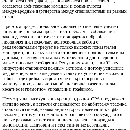
становятся площадкой, где появляются новые агентства,
создаются арбитражные команды и формируются
международные партнёрства между специалистами из разных
стран.
При этом профессиональное сообщество всё чаще уделяет
внимание вопросам прозрачности рекламы, соблюдения
законодательства и этических стандартов в digital-
продвижении, поскольку долгосрочная работа с
рекламодателями требует не только высоких показателей
конверсии, но и аккуратного отношения к пользовательским
данным, качеству рекламных материалов и достоверности
маркетинговых сообщений. Репутация команды в affiliate-
индустрии становится важным активом, а потому успешные
медиабайеры всё чаще делают ставку на устойчивые модели
работы, где прибыль строится не на краткосрочных
манипуляциях, а на системной аналитике, качественном
креативе и грамотном управлении трафиком.
Несмотря на высокую конкуренцию, рынок CPA продолжает
активно расти, а встречи специалистов по арбитражу трафика
становятся своеобразным индикатором изменений в digital-
рекламе, потому что именно там раньше всего обсуждаются
новые рекламные источники, нестандартные подходы к
монетизации аудитории и перспективные вертикали,