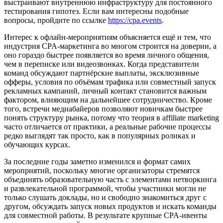
выстраивают внутреннюю инфраструктуру для постоянного
тестирования гипотез. Если вам интересны подобные
вопросы, пройдите по ссылке
https://cpa.events
.
Интерес к офлайн-мероприятиям объясняется ещё и тем, что
индустрия CPA-маркетинга во многом строится на доверии, а
оно гораздо быстрее появляется во время личного общения,
чем в переписке или видеозвонках. Когда представители
команд обсуждают партнёрские выплаты, эксклюзивные
офферы, условия по объёмам трафика или совместный запуск
рекламных кампаний, личный контакт становится важным
фактором, влияющим на дальнейшее сотрудничество. Кроме
того, встречи медиабайеров позволяют новичкам быстрее
понять структуру рынка, потому что теория в affiliate marketing
часто отличается от практики, а реальные рабочие процессы
редко выглядят так просто, как в популярных роликах и
обучающих курсах.
За последние годы заметно изменился и формат самих
мероприятий, поскольку многие организаторы стремятся
объединять образовательную часть с элементами нетворкинга
и развлекательной программой, чтобы участники могли не
только слушать доклады, но и свободно знакомиться друг с
другом, обсуждать запуск новых продуктов и искать команды
для совместной работы. В результате крупные CPA-ивенты