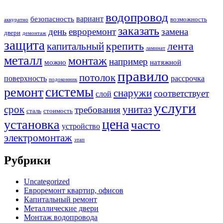
водопровод
вариант
безопасность
возможность
аккуратно
заказать
день
евроремонт
замена
двери
демонтаж
защита
крепить
капитальный
лента
ламинат
металл
монтаж
например
можно
натяжной
правило
потолок
поверхность
рассрочка
подоконник
системы
ремонт
снаружи
соответствует
слой
услуги
срок
унитаз
требования
сталь
стоимость
цена
установка
часто
устройство
электромонтаж
этап
Рубрики
Uncategorized
Евроремонт квартир, офисов
Капитальный ремонт
Металлические двери
Монтаж водопровода