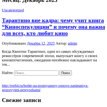
Uncategorized
Тарантино вне кадра: чему учит книга
“Киноспекуляции” и почему она важна
для всех, кто любит кино
Опубликовано
Декабрь 12, 2025
Автор:
admin
Когда Квентин Тарантино, один из самых обсуждаемых
режиссёров современной эпохи, выпускает книгу о своих
киновпечатлениях, ожидания неизбежно накладывают на
тек...
Найти:
http://esr64.ru/hotite-na-postoyannoy-osnove-zanimatsya-
gruzovyimi-perevozkami/
Свежие записи