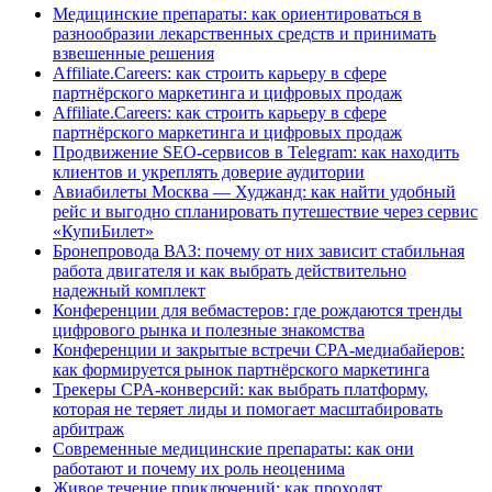
Медицинские препараты: как ориентироваться в
разнообразии лекарственных средств и принимать
взвешенные решения
Affiliate.Careers: как строить карьеру в сфере
партнёрского маркетинга и цифровых продаж
Affiliate.Careers: как строить карьеру в сфере
партнёрского маркетинга и цифровых продаж
Продвижение SEO-сервисов в Telegram: как находить
клиентов и укреплять доверие аудитории
Авиабилеты Москва — Худжанд: как найти удобный
рейс и выгодно спланировать путешествие через сервис
«КупиБилет»
Бронепровода ВАЗ: почему от них зависит стабильная
работа двигателя и как выбрать действительно
надежный комплект
Конференции для вебмастеров: где рождаются тренды
цифрового рынка и полезные знакомства
Конференции и закрытые встречи CPA-медиабайеров:
как формируется рынок партнёрского маркетинга
Трекеры CPA-конверсий: как выбрать платформу,
которая не теряет лиды и помогает масштабировать
арбитраж
Современные медицинские препараты: как они
работают и почему их роль неоценима
Живое течение приключений: как проходят