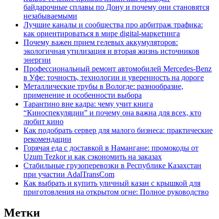
байдарочные сплавы по Дону и почему они становятся
незабываемыми
Лучшие каналы и сообщества про арбитраж трафика:
как ориентироваться в мире digital-маркетинга
Почему важен прием гелевых аккумуляторов:
экологичная утилизация и вторая жизнь источников
энергии
Профессиональный ремонт автомобилей Mercedes-Benz
в Уфе: точность, технологии и уверенность на дороге
Металлические трубы в Вологде: разнообразие,
применение и особенности выбора
Тарантино вне кадра: чему учит книга
“Киноспекуляции” и почему она важна для всех, кто
любит кино
Как подобрать сервер для малого бизнеса: практические
рекомендации
Горячая еда с доставкой в Намангане: промокоды от
Uzum Tezkor и как сэкономить на заказах
Стабильные грузоперевозки в Республике Казахстан
при участии AdalTransCom
Как выбрать и купить уличный казан с крышкой для
приготовления на открытом огне: Полное руководство
Метки