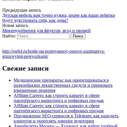
Предыдущая запись
Детская мебель вам точно нужна, иначе как ваши ребятки
будут чувствовать себя, как дома?
Новая запись
Микроудобрения для фруктов, ягод и овощей
Найти:
http://esr64.ru/hotite-na-postoyannoy-osnove-zanimatsya-
gruzovyimi-perevozkami/
Свежие записи
Медицинские препараты: как ориентироваться в
разнообразии лекарственных средств и принимать
взвешенные решения
Affiliate.Careers: как строить карьеру в сфере
партнёрского маркетинга и цифровых продаж
Affiliate.Careers: как строить карьеру в сфере
партнёрского маркетинга и цифровых продаж
Продвижение SEO-сервисов в Telegram: как находить
клиентов и укреплять доверие аудитории
Авиабилеты Москва — Худжанд: как найти удобный