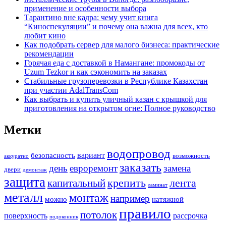
применение и особенности выбора
Тарантино вне кадра: чему учит книга
“Киноспекуляции” и почему она важна для всех, кто
любит кино
Как подобрать сервер для малого бизнеса: практические
рекомендации
Горячая еда с доставкой в Намангане: промокоды от
Uzum Tezkor и как сэкономить на заказах
Стабильные грузоперевозки в Республике Казахстан
при участии AdalTransCom
Как выбрать и купить уличный казан с крышкой для
приготовления на открытом огне: Полное руководство
Метки
водопровод
вариант
безопасность
возможность
аккуратно
заказать
день
евроремонт
замена
двери
демонтаж
защита
крепить
капитальный
лента
ламинат
металл
монтаж
например
можно
натяжной
правило
потолок
поверхность
рассрочка
подоконник