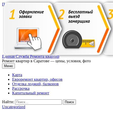
Перейти к содержимому
Единая Служба Ремонта квартир
Ремонт квартир в Саратове — цены, условия, фото
Меню
Карта
Евроремонт квартир, офисов
Отделка лоджий, балконов
Рассрочка
Капитальный ремонт
Найти:
Uncategorized