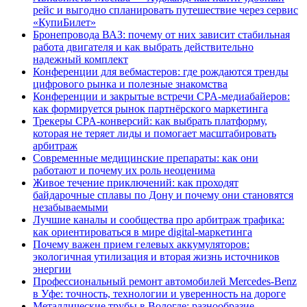
рейс и выгодно спланировать путешествие через сервис
«КупиБилет»
Бронепровода ВАЗ: почему от них зависит стабильная
работа двигателя и как выбрать действительно
надежный комплект
Конференции для вебмастеров: где рождаются тренды
цифрового рынка и полезные знакомства
Конференции и закрытые встречи CPA-медиабайеров:
как формируется рынок партнёрского маркетинга
Трекеры CPA-конверсий: как выбрать платформу,
которая не теряет лиды и помогает масштабировать
арбитраж
Современные медицинские препараты: как они
работают и почему их роль неоценима
Живое течение приключений: как проходят
байдарочные сплавы по Дону и почему они становятся
незабываемыми
Лучшие каналы и сообщества про арбитраж трафика:
как ориентироваться в мире digital-маркетинга
Почему важен прием гелевых аккумуляторов:
экологичная утилизация и вторая жизнь источников
энергии
Профессиональный ремонт автомобилей Mercedes-Benz
в Уфе: точность, технологии и уверенность на дороге
Металлические трубы в Вологде: разнообразие,