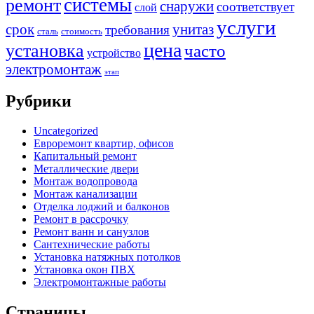
системы
ремонт
снаружи
соответствует
слой
услуги
срок
унитаз
требования
сталь
стоимость
цена
установка
часто
устройство
электромонтаж
этап
Рубрики
Uncategorized
Евроремонт квартир, офисов
Капитальный ремонт
Металлические двери
Монтаж водопровода
Монтаж канализации
Отделка лоджий и балконов
Ремонт в рассрочку
Ремонт ванн и санузлов
Сантехнические работы
Установка натяжных потолков
Установка окон ПВХ
Электромонтажные работы
Страницы