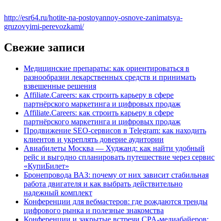
http://esr64.ru/hotite-na-postoyannoy-osnove-zanimatsya-
gruzovyimi-perevozkami/
Свежие записи
Медицинские препараты: как ориентироваться в
разнообразии лекарственных средств и принимать
взвешенные решения
Affiliate.Careers: как строить карьеру в сфере
партнёрского маркетинга и цифровых продаж
Affiliate.Careers: как строить карьеру в сфере
партнёрского маркетинга и цифровых продаж
Продвижение SEO-сервисов в Telegram: как находить
клиентов и укреплять доверие аудитории
Авиабилеты Москва — Худжанд: как найти удобный
рейс и выгодно спланировать путешествие через сервис
«КупиБилет»
Бронепровода ВАЗ: почему от них зависит стабильная
работа двигателя и как выбрать действительно
надежный комплект
Конференции для вебмастеров: где рождаются тренды
цифрового рынка и полезные знакомства
Конференции и закрытые встречи CPA-медиабайеров: