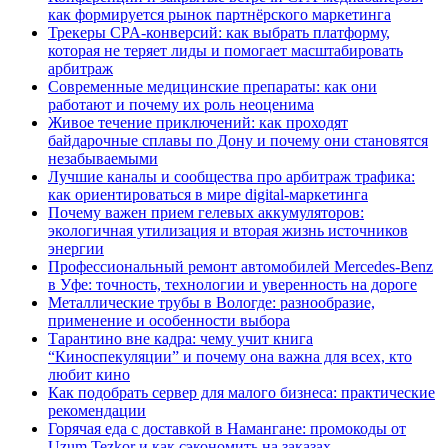
как формируется рынок партнёрского маркетинга
Трекеры CPA-конверсий: как выбрать платформу,
которая не теряет лиды и помогает масштабировать
арбитраж
Современные медицинские препараты: как они
работают и почему их роль неоценима
Живое течение приключений: как проходят
байдарочные сплавы по Дону и почему они становятся
незабываемыми
Лучшие каналы и сообщества про арбитраж трафика:
как ориентироваться в мире digital-маркетинга
Почему важен прием гелевых аккумуляторов:
экологичная утилизация и вторая жизнь источников
энергии
Профессиональный ремонт автомобилей Mercedes-Benz
в Уфе: точность, технологии и уверенность на дороге
Металлические трубы в Вологде: разнообразие,
применение и особенности выбора
Тарантино вне кадра: чему учит книга
“Киноспекуляции” и почему она важна для всех, кто
любит кино
Как подобрать сервер для малого бизнеса: практические
рекомендации
Горячая еда с доставкой в Намангане: промокоды от
Uzum Tezkor и как сэкономить на заказах