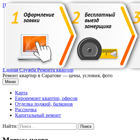
Перейти к содержимому
Единая Служба Ремонта квартир
Ремонт квартир в Саратове — цены, условия, фото
Меню
Карта
Евроремонт квартир, офисов
Отделка лоджий, балконов
Рассрочка
Капитальный ремонт
Найти:
Метка: часто