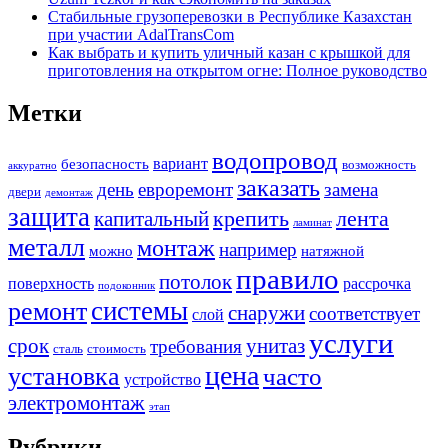
Стабильные грузоперевозки в Республике Казахстан
при участии AdalTransCom
Как выбрать и купить уличный казан с крышкой для
приготовления на открытом огне: Полное руководство
Метки
водопровод
вариант
безопасность
возможность
аккуратно
заказать
день
евроремонт
замена
двери
демонтаж
защита
крепить
капитальный
лента
ламинат
металл
монтаж
например
можно
натяжной
правило
потолок
поверхность
рассрочка
подоконник
системы
ремонт
снаружи
соответствует
слой
услуги
срок
унитаз
требования
сталь
стоимость
цена
установка
часто
устройство
электромонтаж
этап
Рубрики