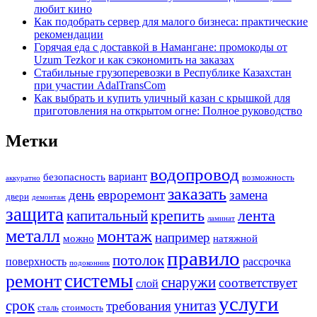
любит кино
Как подобрать сервер для малого бизнеса: практические
рекомендации
Горячая еда с доставкой в Намангане: промокоды от
Uzum Tezkor и как сэкономить на заказах
Стабильные грузоперевозки в Республике Казахстан
при участии AdalTransCom
Как выбрать и купить уличный казан с крышкой для
приготовления на открытом огне: Полное руководство
Метки
водопровод
вариант
безопасность
возможность
аккуратно
заказать
день
евроремонт
замена
двери
демонтаж
защита
крепить
капитальный
лента
ламинат
металл
монтаж
например
можно
натяжной
правило
потолок
поверхность
рассрочка
подоконник
системы
ремонт
снаружи
соответствует
слой
услуги
срок
унитаз
требования
сталь
стоимость