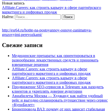
Новая запись
Affiliate.Careers: как строить карьеру в сфере партнёрского
маркетинга и цифровых продаж
Найти:
http://esr64.ru/hotite-na-postoyannoy-osnove-zanimatsya-
gruzovyimi-perevozkami/
Свежие записи
Медицинские препараты: как ориентироваться в
разнообразии лекарственных средств и принимать
взвешенные решения
Affiliate.Careers: как строить карьеру в сфере
партнёрского маркетинга и цифровых продаж
Affiliate.Careers: как строить карьеру в сфере
партнёрского маркетинга и цифровых продаж
Продвижение SEO-сервисов в Telegram: как находить
клиентов и укреплять доверие аудитории
Авиабилеты Москва — Худжанд: как найти удобный
рейс и выгодно спланировать путешествие через сервис
«КупиБилет»
Бронепровода ВАЗ: почему от них зависит стабильная