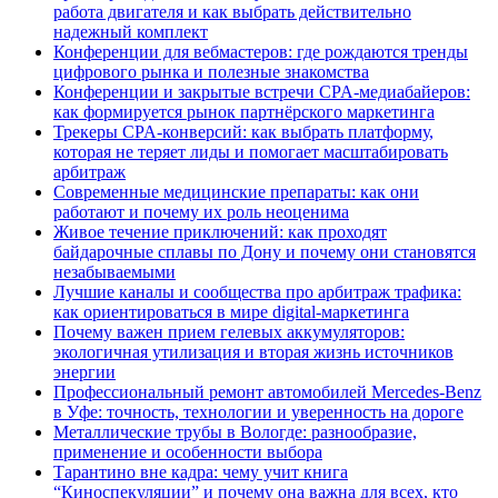
работа двигателя и как выбрать действительно
надежный комплект
Конференции для вебмастеров: где рождаются тренды
цифрового рынка и полезные знакомства
Конференции и закрытые встречи CPA-медиабайеров:
как формируется рынок партнёрского маркетинга
Трекеры CPA-конверсий: как выбрать платформу,
которая не теряет лиды и помогает масштабировать
арбитраж
Современные медицинские препараты: как они
работают и почему их роль неоценима
Живое течение приключений: как проходят
байдарочные сплавы по Дону и почему они становятся
незабываемыми
Лучшие каналы и сообщества про арбитраж трафика:
как ориентироваться в мире digital-маркетинга
Почему важен прием гелевых аккумуляторов:
экологичная утилизация и вторая жизнь источников
энергии
Профессиональный ремонт автомобилей Mercedes-Benz
в Уфе: точность, технологии и уверенность на дороге
Металлические трубы в Вологде: разнообразие,
применение и особенности выбора
Тарантино вне кадра: чему учит книга
“Киноспекуляции” и почему она важна для всех, кто