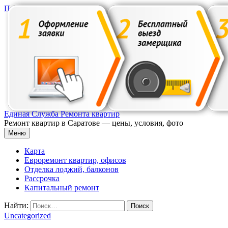
Перейти к содержимому
Единая Служба Ремонта квартир
Ремонт квартир в Саратове — цены, условия, фото
Меню
Карта
Евроремонт квартир, офисов
Отделка лоджий, балконов
Рассрочка
Капитальный ремонт
Найти:
Uncategorized