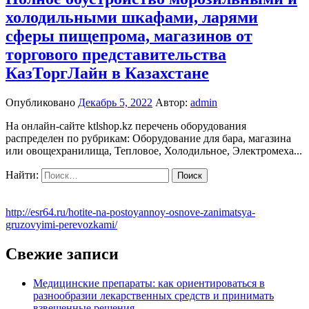
холодильными шкафами, ларями
сферы пищепрома, магазинов от
торгового представительства
КазТоргЛайн в Казахстане
Опубликовано
Декабрь 5, 2022
Автор:
admin
На онлайн-сайте ktlshop.kz перечень оборудования
распределен по рубрикам: Оборудование для бара, магазина
или овощехранилища, Тепловое, Холодильное, Электромеха...
Найти:
http://esr64.ru/hotite-na-postoyannoy-osnove-zanimatsya-
gruzovyimi-perevozkami/
Свежие записи
Медицинские препараты: как ориентироваться в
разнообразии лекарственных средств и принимать
взвешенные решения