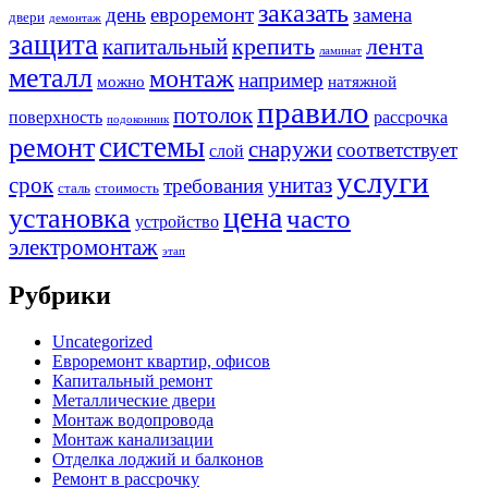
заказать
день
евроремонт
замена
двери
демонтаж
защита
крепить
капитальный
лента
ламинат
металл
монтаж
например
можно
натяжной
правило
потолок
поверхность
рассрочка
подоконник
системы
ремонт
снаружи
соответствует
слой
услуги
срок
унитаз
требования
сталь
стоимость
цена
установка
часто
устройство
электромонтаж
этап
Рубрики
Uncategorized
Евроремонт квартир, офисов
Капитальный ремонт
Металлические двери
Монтаж водопровода
Монтаж канализации
Отделка лоджий и балконов
Ремонт в рассрочку