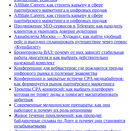
Affiliate.Careers: как строить карьеру в сфере
партнёрского маркетинга и цифровых продаж
Affiliate.Careers: как строить карьеру в сфере
партнёрского маркетинга и цифровых продаж
Продвижение SEO-сервисов в Telegram: как находить
клиентов и укреплять доверие аудитории
Авиабилеты Москва — Худжанд: как найти удобный
рейс и выгодно спланировать путешествие через сервис
«КупиБилет»
Бронепровода ВАЗ: почему от них зависит стабильная
работа двигателя и как выбрать действительно
надежный комплект
Конференции для вебмастеров: где рождаются тренды
цифрового рынка и полезные знакомства
Конференции и закрытые встречи CPA-медиабайеров:
как формируется рынок партнёрского маркетинга
Трекеры CPA-конверсий: как выбрать платформу,
которая не теряет лиды и помогает масштабировать
арбитраж
Современные медицинские препараты: как они
работают и почему их роль неоценима
Живое течение приключений: как проходят
байдарочные сплавы по Дону и почему они становятся
незабываемыми