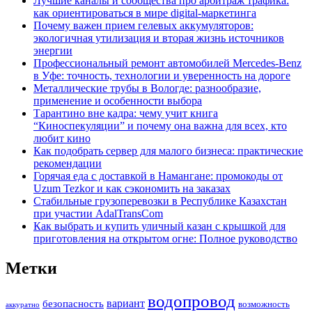
Лучшие каналы и сообщества про арбитраж трафика:
как ориентироваться в мире digital-маркетинга
Почему важен прием гелевых аккумуляторов:
экологичная утилизация и вторая жизнь источников
энергии
Профессиональный ремонт автомобилей Mercedes-Benz
в Уфе: точность, технологии и уверенность на дороге
Металлические трубы в Вологде: разнообразие,
применение и особенности выбора
Тарантино вне кадра: чему учит книга
“Киноспекуляции” и почему она важна для всех, кто
любит кино
Как подобрать сервер для малого бизнеса: практические
рекомендации
Горячая еда с доставкой в Намангане: промокоды от
Uzum Tezkor и как сэкономить на заказах
Стабильные грузоперевозки в Республике Казахстан
при участии AdalTransCom
Как выбрать и купить уличный казан с крышкой для
приготовления на открытом огне: Полное руководство
Метки
водопровод
вариант
безопасность
возможность
аккуратно