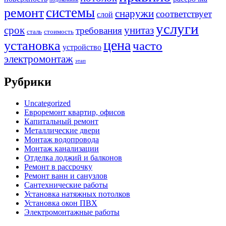
системы
ремонт
снаружи
соответствует
слой
услуги
срок
унитаз
требования
сталь
стоимость
цена
установка
часто
устройство
электромонтаж
этап
Рубрики
Uncategorized
Евроремонт квартир, офисов
Капитальный ремонт
Металлические двери
Монтаж водопровода
Монтаж канализации
Отделка лоджий и балконов
Ремонт в рассрочку
Ремонт ванн и санузлов
Сантехнические работы
Установка натяжных потолков
Установка окон ПВХ
Электромонтажные работы