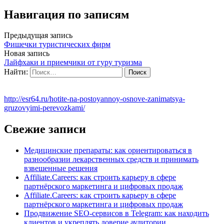
Навигация по записям
Предыдущая запись
Фишечки туристических фирм
Новая запись
Лайфхаки и приемчики от гуру туризма
Найти:
http://esr64.ru/hotite-na-postoyannoy-osnove-zanimatsya-
gruzovyimi-perevozkami/
Свежие записи
Медицинские препараты: как ориентироваться в
разнообразии лекарственных средств и принимать
взвешенные решения
Affiliate.Careers: как строить карьеру в сфере
партнёрского маркетинга и цифровых продаж
Affiliate.Careers: как строить карьеру в сфере
партнёрского маркетинга и цифровых продаж
Продвижение SEO-сервисов в Telegram: как находить
клиентов и укреплять доверие аудитории