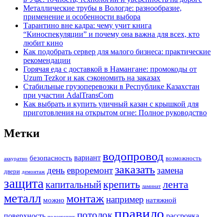
Металлические трубы в Вологде: разнообразие,
применение и особенности выбора
Тарантино вне кадра: чему учит книга
“Киноспекуляции” и почему она важна для всех, кто
любит кино
Как подобрать сервер для малого бизнеса: практические
рекомендации
Горячая еда с доставкой в Намангане: промокоды от
Uzum Tezkor и как сэкономить на заказах
Стабильные грузоперевозки в Республике Казахстан
при участии AdalTransCom
Как выбрать и купить уличный казан с крышкой для
приготовления на открытом огне: Полное руководство
Метки
водопровод
вариант
безопасность
возможность
аккуратно
заказать
день
евроремонт
замена
двери
демонтаж
защита
крепить
капитальный
лента
ламинат
металл
монтаж
например
можно
натяжной
правило
потолок
поверхность
рассрочка
подоконник