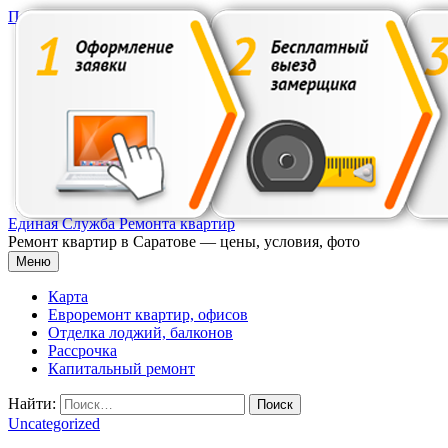
Перейти к содержимому
Единая Служба Ремонта квартир
Ремонт квартир в Саратове — цены, условия, фото
Меню
Карта
Евроремонт квартир, офисов
Отделка лоджий, балконов
Рассрочка
Капитальный ремонт
Найти:
Uncategorized