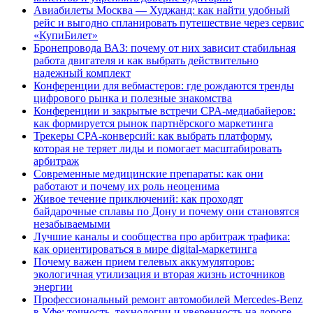
Авиабилеты Москва — Худжанд: как найти удобный
рейс и выгодно спланировать путешествие через сервис
«КупиБилет»
Бронепровода ВАЗ: почему от них зависит стабильная
работа двигателя и как выбрать действительно
надежный комплект
Конференции для вебмастеров: где рождаются тренды
цифрового рынка и полезные знакомства
Конференции и закрытые встречи CPA-медиабайеров:
как формируется рынок партнёрского маркетинга
Трекеры CPA-конверсий: как выбрать платформу,
которая не теряет лиды и помогает масштабировать
арбитраж
Современные медицинские препараты: как они
работают и почему их роль неоценима
Живое течение приключений: как проходят
байдарочные сплавы по Дону и почему они становятся
незабываемыми
Лучшие каналы и сообщества про арбитраж трафика:
как ориентироваться в мире digital-маркетинга
Почему важен прием гелевых аккумуляторов:
экологичная утилизация и вторая жизнь источников
энергии
Профессиональный ремонт автомобилей Mercedes-Benz
в Уфе: точность, технологии и уверенность на дороге