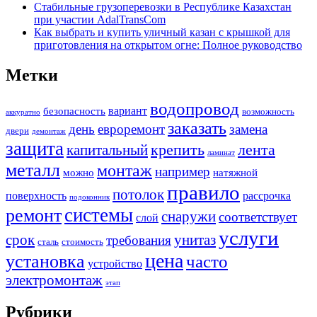
Стабильные грузоперевозки в Республике Казахстан
при участии AdalTransCom
Как выбрать и купить уличный казан с крышкой для
приготовления на открытом огне: Полное руководство
Метки
водопровод
вариант
безопасность
возможность
аккуратно
заказать
день
евроремонт
замена
двери
демонтаж
защита
крепить
капитальный
лента
ламинат
металл
монтаж
например
можно
натяжной
правило
потолок
поверхность
рассрочка
подоконник
системы
ремонт
снаружи
соответствует
слой
услуги
срок
унитаз
требования
сталь
стоимость
цена
установка
часто
устройство
электромонтаж
этап
Рубрики