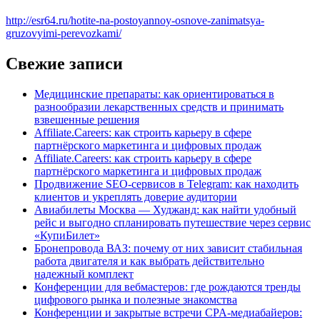
http://esr64.ru/hotite-na-postoyannoy-osnove-zanimatsya-
gruzovyimi-perevozkami/
Свежие записи
Медицинские препараты: как ориентироваться в
разнообразии лекарственных средств и принимать
взвешенные решения
Affiliate.Careers: как строить карьеру в сфере
партнёрского маркетинга и цифровых продаж
Affiliate.Careers: как строить карьеру в сфере
партнёрского маркетинга и цифровых продаж
Продвижение SEO-сервисов в Telegram: как находить
клиентов и укреплять доверие аудитории
Авиабилеты Москва — Худжанд: как найти удобный
рейс и выгодно спланировать путешествие через сервис
«КупиБилет»
Бронепровода ВАЗ: почему от них зависит стабильная
работа двигателя и как выбрать действительно
надежный комплект
Конференции для вебмастеров: где рождаются тренды
цифрового рынка и полезные знакомства
Конференции и закрытые встречи CPA-медиабайеров: