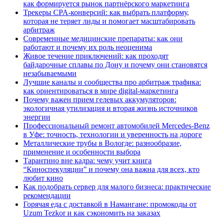
как формируется рынок партнёрского маркетинга
Трекеры CPA-конверсий: как выбрать платформу,
которая не теряет лиды и помогает масштабировать
арбитраж
Современные медицинские препараты: как они
работают и почему их роль неоценима
Живое течение приключений: как проходят
байдарочные сплавы по Дону и почему они становятся
незабываемыми
Лучшие каналы и сообщества про арбитраж трафика:
как ориентироваться в мире digital-маркетинга
Почему важен прием гелевых аккумуляторов:
экологичная утилизация и вторая жизнь источников
энергии
Профессиональный ремонт автомобилей Mercedes-Benz
в Уфе: точность, технологии и уверенность на дороге
Металлические трубы в Вологде: разнообразие,
применение и особенности выбора
Тарантино вне кадра: чему учит книга
“Киноспекуляции” и почему она важна для всех, кто
любит кино
Как подобрать сервер для малого бизнеса: практические
рекомендации
Горячая еда с доставкой в Намангане: промокоды от
Uzum Tezkor и как сэкономить на заказах