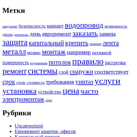
Метки
водопровод
вариант
безопасность
возможность
аккуратно
заказать
день
евроремонт
замена
двери
демонтаж
защита
крепить
капитальный
лента
ламинат
металл
монтаж
например
можно
натяжной
правило
потолок
поверхность
рассрочка
подоконник
системы
ремонт
снаружи
соответствует
слой
услуги
срок
унитаз
требования
сталь
стоимость
цена
установка
часто
устройство
электромонтаж
этап
Рубрики
Uncategorized
Евроремонт квартир, офисов
Капитальный ремонт