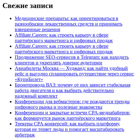
Свежие записи
Медицинские препараты: как ориентироваться в
разнообразии лекарственных средств и принимать
взвешенные решения
Affiliate.Careers: как строить карьеру в сфере
партнёрского маркетинга и цифровых продаж
Affiliate.Careers: как строить карьеру в сфере
партнёрского маркетинга и цифровых продаж
Продвижение SEO-сервисов в Telegram: как находить
клиентов и укреплять доверие аудитории
Авиабилеты Москва — Худжанд: как найти удобный
рейс и выгодно спланировать путешествие через сервис
«КупиБилет»
Бронепровода ВАЗ: почему от них зависит стабильная
работа двигателя и как выбрать действительно
надежный комплект
Конференции для вебмастеров: где рождаются тренды
цифрового рынка и полезные знакомства
Конференции и закрытые встречи CPA-медиабайеров:
как формируется рынок партнёрского маркетинга
Трекеры CPA-конверсий: как выбрать платформу,
которая не теряет лиды и помогает масштабировать
арбитраж