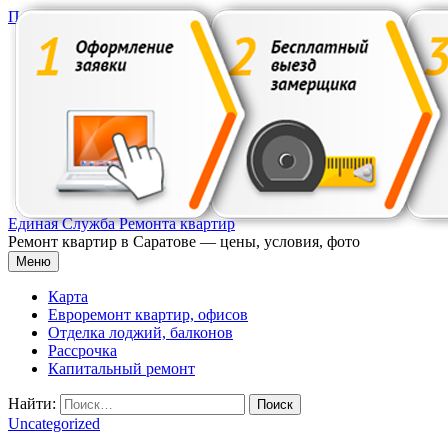
Перейти к содержимому
Единая Служба Ремонта квартир
Ремонт квартир в Саратове — цены, условия, фото
Меню
Карта
Евроремонт квартир, офисов
Отделка лоджий, балконов
Рассрочка
Капитальный ремонт
Найти:
Uncategorized