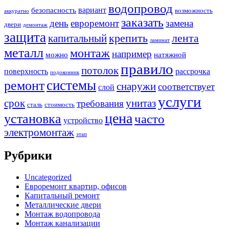
водопровод
вариант
безопасность
возможность
аккуратно
заказать
день
евроремонт
замена
двери
демонтаж
защита
крепить
капитальный
лента
ламинат
металл
монтаж
например
можно
натяжной
правило
потолок
поверхность
рассрочка
подоконник
системы
ремонт
снаружи
соответствует
слой
услуги
срок
унитаз
требования
сталь
стоимость
цена
установка
часто
устройство
электромонтаж
этап
Рубрики
Uncategorized
Евроремонт квартир, офисов
Капитальный ремонт
Металлические двери
Монтаж водопровода
Монтаж канализации