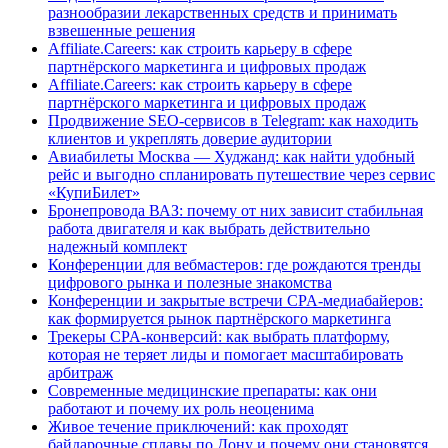
разнообразии лекарственных средств и принимать
взвешенные решения
Affiliate.Careers: как строить карьеру в сфере
партнёрского маркетинга и цифровых продаж
Affiliate.Careers: как строить карьеру в сфере
партнёрского маркетинга и цифровых продаж
Продвижение SEO-сервисов в Telegram: как находить
клиентов и укреплять доверие аудитории
Авиабилеты Москва — Худжанд: как найти удобный
рейс и выгодно спланировать путешествие через сервис
«КупиБилет»
Бронепровода ВАЗ: почему от них зависит стабильная
работа двигателя и как выбрать действительно
надежный комплект
Конференции для вебмастеров: где рождаются тренды
цифрового рынка и полезные знакомства
Конференции и закрытые встречи CPA-медиабайеров:
как формируется рынок партнёрского маркетинга
Трекеры CPA-конверсий: как выбрать платформу,
которая не теряет лиды и помогает масштабировать
арбитраж
Современные медицинские препараты: как они
работают и почему их роль неоценима
Живое течение приключений: как проходят
байдарочные сплавы по Дону и почему они становятся