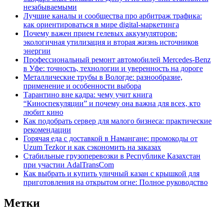
незабываемыми
Лучшие каналы и сообщества про арбитраж трафика:
как ориентироваться в мире digital-маркетинга
Почему важен прием гелевых аккумуляторов:
экологичная утилизация и вторая жизнь источников
энергии
Профессиональный ремонт автомобилей Mercedes-Benz
в Уфе: точность, технологии и уверенность на дороге
Металлические трубы в Вологде: разнообразие,
применение и особенности выбора
Тарантино вне кадра: чему учит книга
“Киноспекуляции” и почему она важна для всех, кто
любит кино
Как подобрать сервер для малого бизнеса: практические
рекомендации
Горячая еда с доставкой в Намангане: промокоды от
Uzum Tezkor и как сэкономить на заказах
Стабильные грузоперевозки в Республике Казахстан
при участии AdalTransCom
Как выбрать и купить уличный казан с крышкой для
приготовления на открытом огне: Полное руководство
Метки