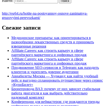
Найти:
http://esr64.ru/hotite-na-postoyannoy-osnove-zanimatsya-
gruzovyimi-perevozkami/
Свежие записи
Медицинские препараты: как ориентироваться в
разнообразии лекарственных средств и принимать
взвешенные решения
Affiliate.Careers: как строить карьеру в сфере
партнёрского маркетинга и цифровых продаж
Affiliate.Careers: как строить карьеру в сфере
партнёрского маркетинга и цифровых продаж
Продвижение SEO-сервисов в Telegram: как находить
клиентов и укреплять доверие аудитории
Авиабилеты Москва — Худжанд: как найти удобный
рейс и выгодно спланировать путешествие через сервис
«КупиБилет»
Бронепровода ВАЗ: почему от них зависит стабильная
работа двигателя и как выбрать действительно
надежный комплект
Конференции для вебмастеров: где рождаются тренды
цифрового рынка и полезные знакомства