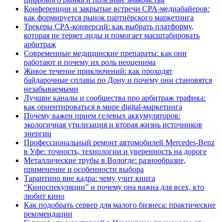
Конференции и закрытые встречи CPA-медиабайеров:
как формируется рынок партнёрского маркетинга
Трекеры CPA-конверсий: как выбрать платформу,
которая не теряет лиды и помогает масштабировать
арбитраж
Современные медицинские препараты: как они
работают и почему их роль неоценима
Живое течение приключений: как проходят
байдарочные сплавы по Дону и почему они становятся
незабываемыми
Лучшие каналы и сообщества про арбитраж трафика:
как ориентироваться в мире digital-маркетинга
Почему важен прием гелевых аккумуляторов:
экологичная утилизация и вторая жизнь источников
энергии
Профессиональный ремонт автомобилей Mercedes-Benz
в Уфе: точность, технологии и уверенность на дороге
Металлические трубы в Вологде: разнообразие,
применение и особенности выбора
Тарантино вне кадра: чему учит книга
“Киноспекуляции” и почему она важна для всех, кто
любит кино
Как подобрать сервер для малого бизнеса: практические
рекомендации