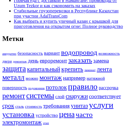
Горячая еда с доставкой в Намангане: промокоды от
Uzum Tezkor и как сэкономить на заказах
Стабильные грузоперевозки в Республике Казахстан
при участии AdalTransCom
Как выбрать и купить уличный казан с крышкой для
приготовления на открытом огне: Полное руководство
Метки
водопровод
вариант
безопасность
возможность
аккуратно
заказать
день
евроремонт
замена
двери
демонтаж
защита
крепить
капитальный
лента
ламинат
металл
монтаж
например
можно
натяжной
правило
потолок
поверхность
рассрочка
подоконник
системы
ремонт
снаружи
соответствует
слой
услуги
срок
унитаз
требования
сталь
стоимость
цена
установка
часто
устройство
электромонтаж
этап