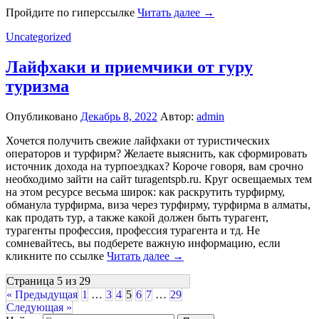
Пройдите по гиперссылке
Читать далее →
Uncategorized
Лайфхаки и приемчики от гуру
туризма
Опубликовано
Декабрь 8, 2022
Автор:
admin
Хочется получить свежие лайфхаки от туристических
операторов и турфирм? Желаете выяснить, как сформировать
источник дохода на турпоездках? Короче говоря, вам срочно
необходимо зайти на сайт turagentspb.ru. Круг освещаемых тем
на этом ресурсе весьма широк: как раскрутить турфирму,
обманула турфирма, виза через турфирму, турфирма в алматы,
как продать тур, а также какой должен быть турагент,
турагенты профессия, профессия турагента и тд. Не
сомневайтесь, вы подберете важную информацию, если
кликните по ссылке
Читать далее →
Страница 5 из 29
« Предыдущая
1
…
3
4
5
6
7
…
29
Следующая »