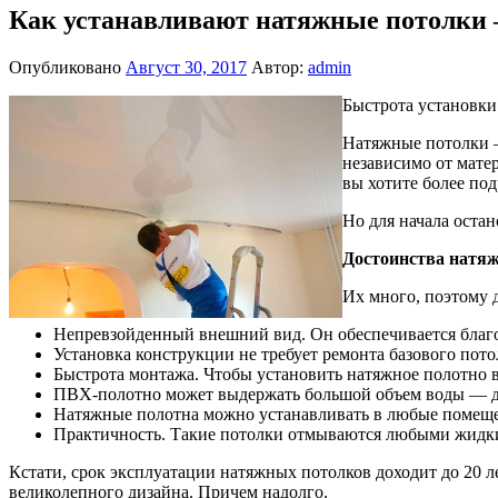
Как устанавливают натяжные потолки
Опубликовано
Август 30, 2017
Автор:
admin
Быстрота установк
Натяжные потолки —
независимо от мате
вы хотите более под
Но для начала оста
Достоинства натяж
Их много, поэтому 
Непревзойденный внешний вид. Он обеспечивается благод
Установка конструкции не требует ремонта базового пото
Быстрота монтажа. Чтобы установить натяжное полотно в
ПВХ-полотно может выдержать большой объем воды — до
Натяжные полотна можно устанавливать в любые помеще
Практичность. Такие потолки отмываются любыми жидки
Кстати, срок эксплуатации натяжных потолков доходит до 20 ле
великолепного дизайна. Причем надолго.