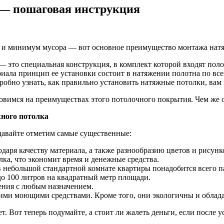
 — пошаговая инструкция
и и минимум мусора — вот основное преимущество монтажа нат
 это специальная конструкция, в комплект которой входят пол
риала принцип ее установки состоит в натяжении полотна по вс
робно узнать, как правильно установить натяжные потолки, вам 
новимся на преимуществах этого потолочного покрытия. Чем же о
ного потолка
давайте отметим самые существенные:
аря качеству материала, а также разнообразию цветов и рисунк
лка, что экономит время и денежные средства.
 небольшой стандартной комнате квартиры понадобится всего па
 100 литров на квадратный метр площади.
ния с любым назначением.
ми моющими средствами. Кроме того, они экологичны и облада
т. Вот теперь подумайте, а стоит ли жалеть деньги, если после 