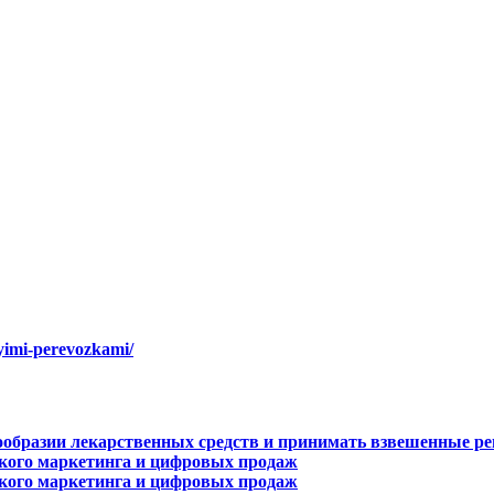
vyimi-perevozkami/
ообразии лекарственных средств и принимать взвешенные р
ёрского маркетинга и цифровых продаж
ёрского маркетинга и цифровых продаж