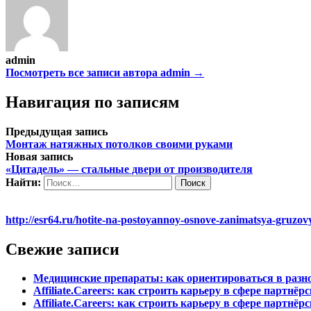
admin
Посмотреть все записи автора admin →
Навигация по записям
Предыдущая запись
Монтаж натяжных потолков своими руками
Новая запись
«Цитадель» — стальные двери от производителя
Найти:
http://esr64.ru/hotite-na-postoyannoy-osnove-zanimatsya-gruzo
Свежие записи
Медицинские препараты: как ориентироваться в разн
Affiliate.Careers: как строить карьеру в сфере партн
Affiliate.Careers: как строить карьеру в сфере партн