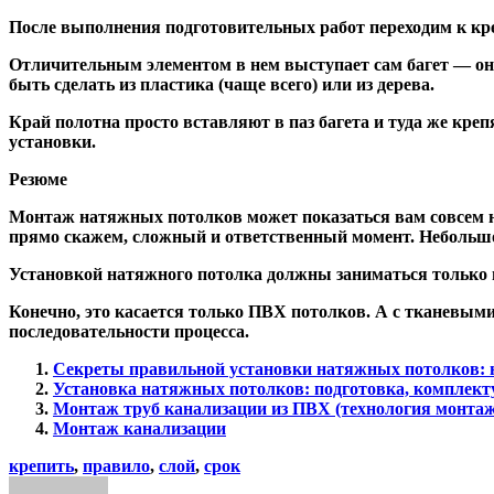
После выполнения подготовительных работ переходим к к
Отличительным элементом в нем выступает сам багет — он
быть сделать из пластика (чаще всего) или из дерева.
Край полотна просто вставляют в паз багета и туда же кр
установки.
Резюме
Монтаж натяжных потолков может показаться вам совсем не
прямо скажем, сложный и ответственный момент. Небольшое
Установкой натяжного потолка должны заниматься только п
Конечно, это касается только ПВХ потолков. А с тканевыми
последовательности процесса.
Секреты правильной установки натяжных потолков: 
Установка натяжных потолков: подготовка, комплек
Монтаж труб канализации из ПВХ (технология монтаж
Монтаж канализации
крепить
,
правило
,
слой
,
срок