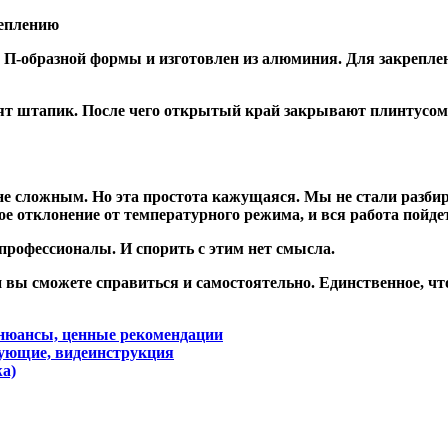
реплению
 П-образной формы и изготовлен из алюминия. Для закрепл
епят штапик. После чего открытый край закрывают плинтусо
 сложным. Но эта простота кажущаяся. Мы не стали разбира
 отклонение от температурного режима, и вся работа пойде
рофессионалы. И спорить с этим нет смысла.
 вы сможете справиться и самостоятельно. Единственное, что
нюансы, ценные рекомендации
тующие, видеинструкция
а)