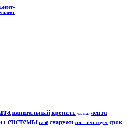
иБилет»
омплект
ита
крепить
капитальный
лента
ламинат
системы
нт
снаружи
срок
соответствует
слой