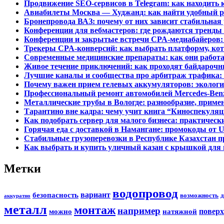
Продвижение SEO-сервисов в Telegram: как находить 
Авиабилеты Москва — Худжанд: как найти удобный ре
Бронепровода ВАЗ: почему от них зависит стабильная
Конференции для вебмастеров: где рождаются тренды
Конференции и закрытые встречи CPA-медиабайеров:
Трекеры CPA-конверсий: как выбрать платформу, кот
Современные медицинские препараты: как они работа
Живое течение приключений: как проходят байдарочн
Лучшие каналы и сообщества про арбитраж трафика: к
Почему важен прием гелевых аккумуляторов: экологи
Профессиональный ремонт автомобилей Mercedes-Benz 
Металлические трубы в Вологде: разнообразие, приме
Тарантино вне кадра: чему учит книга “Киноспекуляци
Как подобрать сервер для малого бизнеса: практичес
Горячая еда с доставкой в Намангане: промокоды от U
Стабильные грузоперевозки в Республике Казахстан 
Как выбрать и купить уличный казан с крышкой для 
Метки
водопровод
вариант
безопасность
возможность
д
аккуратно
металл
монтаж
например
поверх
можно
натяжной