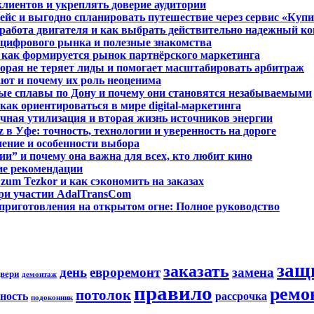
клиентов и укреплять доверие аудитории
йс и выгодно спланировать путешествие через сервис «Куп
 работа двигателя и как выбрать действительно надежный к
 цифрового рынка и полезные знакомства
 как формируется рынок партнёрского маркетинга
орая не теряет лиды и помогает масштабировать арбитраж
ют и почему их роль неоценима
ые сплавы по Дону и почему они становятся незабываемыми
ак ориентироваться в мире digital-маркетинга
чная утилизация и вторая жизнь источников энергии
в Уфе: точность, технологии и уверенность на дороге
нение и особенности выбора
и” и почему она важна для всех, кто любит кино
кие рекомендации
zum Tezkor и как сэкономить на заказах
при участии AdalTransCom
приготовления на открытом огне: Полное руководство
защ
заказать
день
евроремонт
замена
вери
демонтаж
правило
ремо
потолок
ность
рассрочка
подоконник