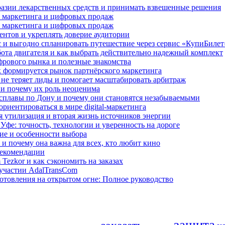
разии лекарственных средств и принимать взвешенные решения
ого маркетинга и цифровых продаж
ого маркетинга и цифровых продаж
ентов и укреплять доверие аудитории
 и выгодно спланировать путешествие через сервис «КупиБилет
бота двигателя и как выбрать действительно надежный комплект
фрового рынка и полезные знакомства
 формируется рынок партнёрского маркетинга
 не теряет лиды и помогает масштабировать арбитраж
и почему их роль неоценима
сплавы по Дону и почему они становятся незабываемыми
риентироваться в мире digital-маркетинга
я утилизация и вторая жизнь источников энергии
фе: точность, технологии и уверенность на дороге
ие и особенности выбора
 и почему она важна для всех, кто любит кино
 рекомендации
Tezkor и как сэкономить на заказах
 участии AdalTransCom
отовления на открытом огне: Полное руководство