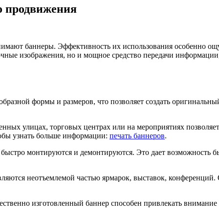
о продвижения
нимают баннеры. Эффективность их использования особенно ощу
асочные изображения, но и мощное средство передачи информаци
бразной формы и размеров, что позволяет создать оригинальны
нных улицах, торговых центрах или на мероприятиях позволяе
чтобы узнать больше информации:
печать баннеров
.
быстро монтируются и демонтируются. Это дает возможность бы
ляются неотъемлемой частью ярмарок, выставок, конференций.
ественно изготовленный баннер способен привлекать внимание