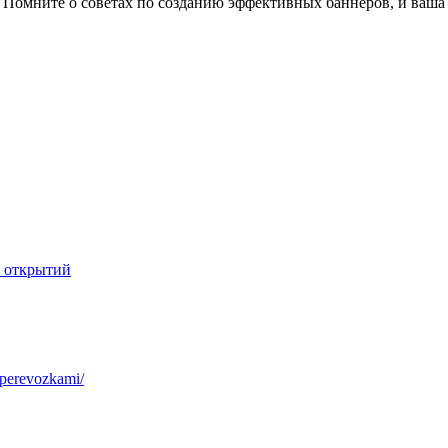
 Помните о советах по созданию эффективных баннеров, и ваша
х открытий
-perevozkami/