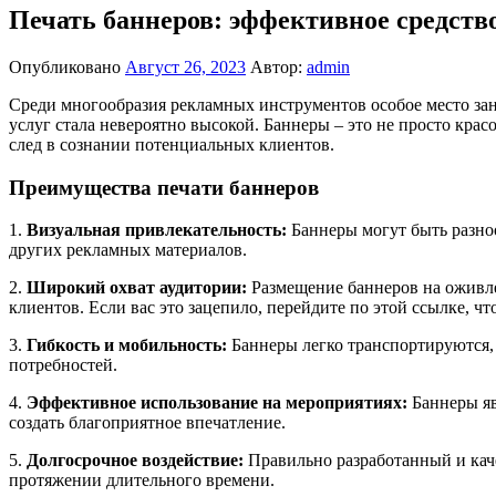
Печать баннеров: эффективное средств
Опубликовано
Август 26, 2023
Автор:
admin
Среди многообразия рекламных инструментов особое место за
услуг стала невероятно высокой. Баннеры – это не просто кр
след в сознании потенциальных клиентов.
Преимущества печати баннеров
1.
Визуальная привлекательность:
Баннеры могут быть разноо
других рекламных материалов.
2.
Широкий охват аудитории:
Размещение баннеров на оживле
клиентов. Если вас это зацепило, перейдите по этой ссылке, 
3.
Гибкость и мобильность:
Баннеры легко транспортируются, 
потребностей.
4.
Эффективное использование на мероприятиях:
Баннеры яв
создать благоприятное впечатление.
5.
Долгосрочное воздействие:
Правильно разработанный и кач
протяжении длительного времени.