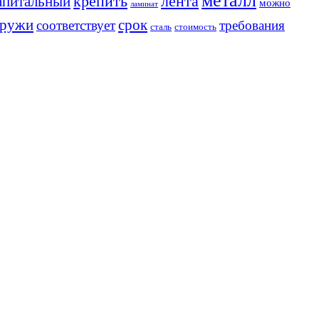
металл
крепить
апитальный
лента
можно
ламинат
аружи
срок
соответствует
требования
сталь
стоимость