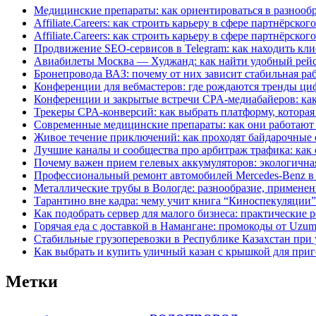
Медицинские препараты: как ориентироваться в разнооб
Affiliate.Careers: как строить карьеру в сфере партнёрск
Affiliate.Careers: как строить карьеру в сфере партнёрск
Продвижение SEO-сервисов в Telegram: как находить кли
Авиабилеты Москва — Худжанд: как найти удобный рейс
Бронепровода ВАЗ: почему от них зависит стабильная ра
Конференции для вебмастеров: где рождаются тренды ци
Конференции и закрытые встречи CPA-медиабайеров: как
Трекеры CPA-конверсий: как выбрать платформу, которая
Современные медицинские препараты: как они работают 
Живое течение приключений: как проходят байдарочные 
Лучшие каналы и сообщества про арбитраж трафика: как о
Почему важен прием гелевых аккумуляторов: экологична
Профессиональный ремонт автомобилей Mercedes-Benz в У
Металлические трубы в Вологде: разнообразие, применен
Тарантино вне кадра: чему учит книга “Киноспекуляции”
Как подобрать сервер для малого бизнеса: практические
Горячая еда с доставкой в Намангане: промокоды от Uzum 
Стабильные грузоперевозки в Республике Казахстан при
Как выбрать и купить уличный казан с крышкой для приг
Метки