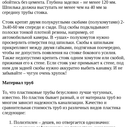
обойтись без цемента. Глубина заделки – не менее 120 мм.
Шпилька должна выступать не менее чем на 40 мм за
середину трубы стояка.
Стояк крепят двумя полукруглыми скобами (полухомутами) 2-
3х40-60 мм спереди и сзади. Под скобы подкладывают
полоски тонкой плотной резины, например, от
автомобильной камеры. В «ушах» полухомутов нужно
просверлить отверстия под шпильки. Скобы к шпилькам
прикрепляют между двумя гайками, подтягивая поочередно,
чтобы не допустить появления на стояке бокового усилия.
Также недопустимо крепить стояк одним хомутом или скобой,
прижимая его к стене. Если стояк уже примыкает к стене, под
ним для задней скобы нужно аккуратно выбить канавку. И не
забывайте – чугун очень хрупок!
Материал труб
То, что пластиковые трубы безусловно лучше чугунных,
известно. Но пластик бывает разный, и от материала труб во
многом зависит надежность канализации. Качество и
сравнительная стоимость труб из различных видов пластика
следующие:
Полиэтилен – дешев, но отвергается однозначно: