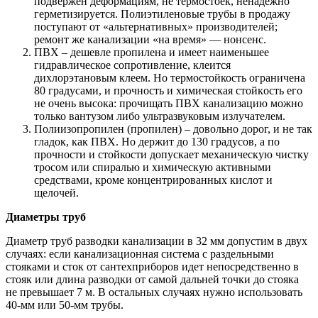
подвержен деформациям, не термостоек, ненадежно
герметизируется. Полиэтиленовые трубы в продажу
поступают от «альтернативных» производителей;
ремонт же канализации «на время» — нонсенс.
ПВХ – дешевле пропилена и имеет наименьшее
гидравлическое сопротивление, клеится
дихлорэтановым клеем. Но термостойкость ограничена
80 градусами, и прочность и химическая стойкость его
не очень высока: прочищать ПВХ канализацию можно
только вантузом либо ультразвуковым излучателем.
Полиизопропилен (пропилен) – довольно дорог, и не так
гладок, как ПВХ. Но держит до 130 градусов, а по
прочности и стойкости допускает механическую чистку
тросом или спиралью и химическую активными
средствами, кроме концентрированных кислот и
щелочей.
Диаметры труб
Диаметр труб разводки канализации в 32 мм допустим в двух
случаях: если канализационная система с раздельными
стояками и сток от сантехприборов идет непосредственно в
стояк или длина разводки от самой дальней точки до стояка
не превышает 7 м. В остальных случаях нужно использовать
40-мм или 50-мм трубы.