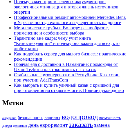
Почему важен прием гелевых аккумуляторов:
экологичная утилизация и вторая жизнь источников
энергии
Профессиональный ремонт автомобилей Mercedes-Benz
в Уфе: точность, технологии и уверенность на дороге
Металлические трубы в Вологде: разнообразие,
применение и особенности выбора
Тарантино вне кадра: чему учит книга
“Киноспекуляции” и почему она важна для всех, кто
любит кино
Как подобрать сервер для малого бизнеса: практические
рекомендации
Горячая еда с доставкой в Намангане: промокоды от
Uzum Tezkor и как сэкономить на заказах
Стабильные грузоперевозки в Республике Казахстан
при участии AdalTransCom
Как выбрать и купить уличный казан с крышкой для
приготовления на открытом огне: Полное руководство
Метки
водопровод
вариант
безопасность
возможность
аккуратно
заказать
день
евроремонт
замена
двери
демонтаж