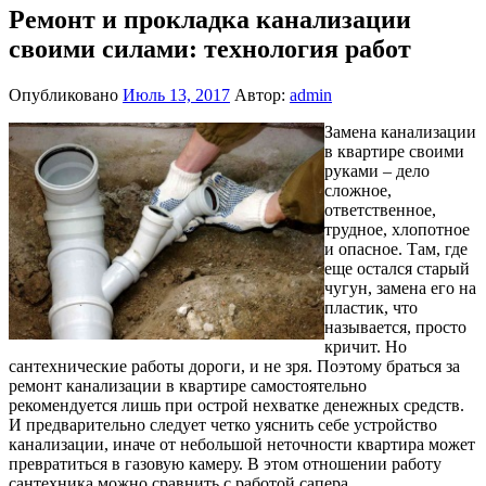
Ремонт и прокладка канализации
своими силами: технология работ
Опубликовано
Июль 13, 2017
Автор:
admin
Замена канализации
в квартире своими
руками – дело
сложное,
ответственное,
трудное, хлопотное
и опасное. Там, где
еще остался старый
чугун, замена его на
пластик, что
называется, просто
кричит. Но
сантехнические работы дороги, и не зря. Поэтому браться за
ремонт канализации в квартире самостоятельно
рекомендуется лишь при острой нехватке денежных средств.
И предварительно следует четко уяснить себе устройство
канализации, иначе от небольшой неточности квартира может
превратиться в газовую камеру. В этом отношении работу
сантехника можно сравнить с работой сапера.