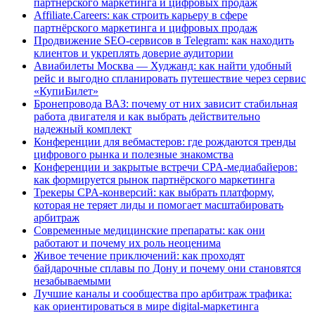
партнёрского маркетинга и цифровых продаж
Affiliate.Careers: как строить карьеру в сфере
партнёрского маркетинга и цифровых продаж
Продвижение SEO-сервисов в Telegram: как находить
клиентов и укреплять доверие аудитории
Авиабилеты Москва — Худжанд: как найти удобный
рейс и выгодно спланировать путешествие через сервис
«КупиБилет»
Бронепровода ВАЗ: почему от них зависит стабильная
работа двигателя и как выбрать действительно
надежный комплект
Конференции для вебмастеров: где рождаются тренды
цифрового рынка и полезные знакомства
Конференции и закрытые встречи CPA-медиабайеров:
как формируется рынок партнёрского маркетинга
Трекеры CPA-конверсий: как выбрать платформу,
которая не теряет лиды и помогает масштабировать
арбитраж
Современные медицинские препараты: как они
работают и почему их роль неоценима
Живое течение приключений: как проходят
байдарочные сплавы по Дону и почему они становятся
незабываемыми
Лучшие каналы и сообщества про арбитраж трафика:
как ориентироваться в мире digital-маркетинга