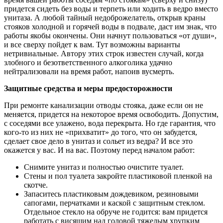
придется сидеть без воды и терпеть или ходить в ведро вместо
унитаза. А любой тайный недоброжелатель, открыв краны
стояков холодной и горячей воды в подвале, даст им знак, что
работы якобы окончены. Они начнут пользоваться «от души»,
и все сверху пойдет к вам. Тут возможны варианты
нетривиальные. Автору этих строк известен случай, когда
злобного и безответственного алкоголика удачно
нейтрализовали на время работ, напоив вусмерть.
Защитные средства и меры предосторожности
При ремонте канализации отводы стояка, даже если он не
меняется, придется на некоторое время освободить. Допустим,
с соседями все улажено, вода перекрыта. Но где гарантия, что
кого-то из них не «прихватит» до того, что он забудется,
сделает свое дело в унитаз и сольет из ведра? И все это
окажется у вас. И на вас. Поэтому перед началом работ:
Снимите унитаз и полностью очистите туалет.
Стены и пол туалета закройте пластиковой пленкой на
скотче.
Запаситесь пластиковым дождевиком, резиновыми
сапогами, перчатками и каской с защитным стеклом.
Отдельное стекло на обруче не годится: вам придется
работать с висящим над головой тяжелым хрупким