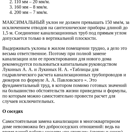
110 мм – 20 мм/м.
160 мм – 8 мм/м.
200 мм – 7 мм/м.
МАКСИМАЛЬНЫЙ уклон не должен превышать 150 мм/м, за
исключением отводов на сантехнические приборы длиной до
1,5 м. Соединение канализационных труб под прямым углом
допускается только в вертикальной плоскости.
Выдерживать уклоны в жилом помещении трудно, а дело это
весьма ответственное. Поэтому при полной замене
канализации или ее проектировании для нового дома
рекомендуется пользоваться капитальным руководством
Лукиных А. А. и Лукиных Н. А. «Таблицы для
гидравлического расчета канализационных трубопроводов и
дюкеров по формуле А. А. Павловского ». Это
фундаментальный труд, в котором помимо готовых значений
на большинство обстоятельств жизни приведены и формулы,
по которым можно самостоятельно провести расчет для
случаев исключительных.
О соседях
Самостоятельная замена канализации в многоквартирном
доме невозможна без добрососедских отношений: ведь на
время вашей работы соседям «по стоякам» (сверху и снизу)