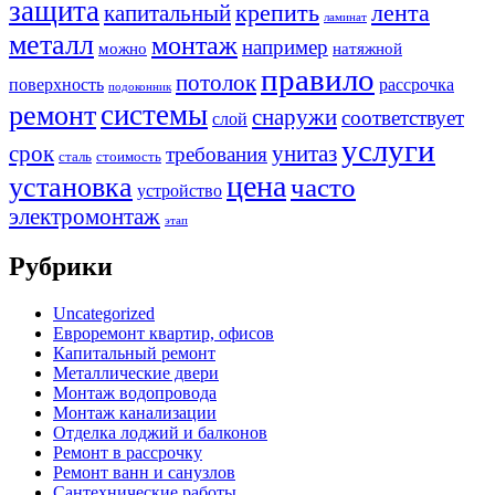
защита
крепить
капитальный
лента
ламинат
металл
монтаж
например
можно
натяжной
правило
потолок
поверхность
рассрочка
подоконник
системы
ремонт
снаружи
соответствует
слой
услуги
срок
унитаз
требования
сталь
стоимость
цена
установка
часто
устройство
электромонтаж
этап
Рубрики
Uncategorized
Евроремонт квартир, офисов
Капитальный ремонт
Металлические двери
Монтаж водопровода
Монтаж канализации
Отделка лоджий и балконов
Ремонт в рассрочку
Ремонт ванн и санузлов
Сантехнические работы